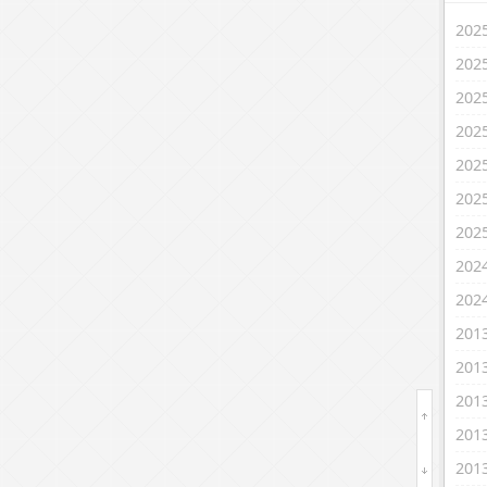
20
20
20
20
20
20
20
20
20
20
20
20
20
20