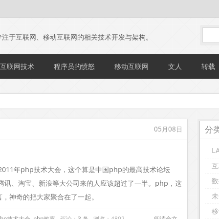
专注于互联网、移动互联网的相关技术开发与架构。
互联网技术
程序员的愤怒
移动互联网
文人
转载
分
05月08日
L
互
了2011年php技术大会，这个算是中国php的最高技术论坛
数
、腾讯、淘宝、新浪等大公司来的人应该超过了一半。php，这
未
言，神奇的把大家聚合在了一起。
移
php技术大会
,
php效率
评论：
3 条
浏览：4802
阅读全文