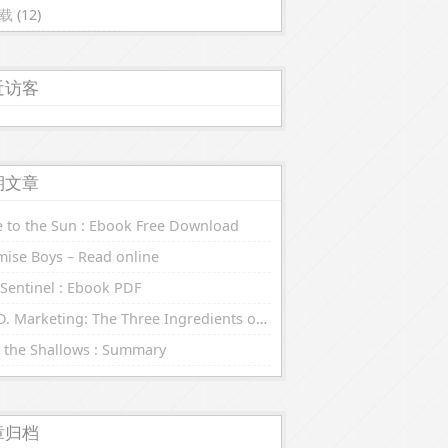
载
(12)
近访客
期文章
 to the Sun : Ebook Free Download
ise Boys – Read online
Sentinel : Ebook PDF
R.E.D. Marketing: The Three Ingredients of Leading Brands : eBooks (EPUB, PDF)
 the Shallows : Summary
章归档