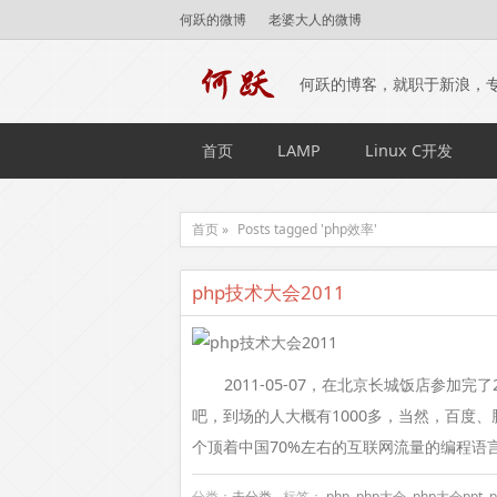
何跃的微博
老婆大人的微博
何跃的博客，就职于新浪，
首页
LAMP
Linux C开发
首页 »
Posts tagged 'php效率'
php技术大会2011
2011-05-07，在北京长城饭店参加完
吧，到场的人大概有1000多，当然，百度
个顶着中国70%左右的互联网流量的编程语
分类：
未分类
标签：
php
,
php大会
,
php大会ppt
,