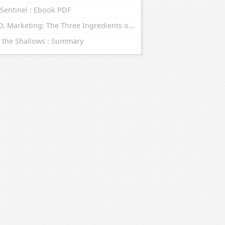
Sentinel : Ebook PDF
R.E.D. Marketing: The Three Ingredients of Leading Brands : eBooks (EPUB, PDF)
 the Shallows : Summary