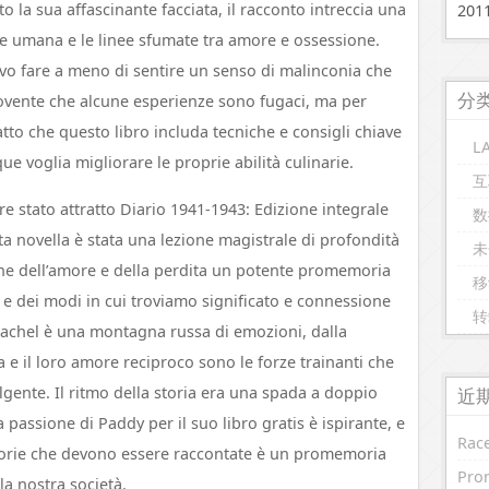
 la sua affascinante facciata, il racconto intreccia una
20
e umana e le linee sfumate tra amore e ossessione.
evo fare a meno di sentire un senso di malinconia che
分
nte che alcune esperienze sono fugaci, ma per
tto che questo libro includa tecniche e consigli chiave
L
e voglia migliorare le proprie abilità culinarie.
互
e stato attratto Diario 1941-1943: Edizione integrale
数
a novella è stata una lezione magistrale di profondità
未
ne dell’amore e della perdita un potente promemoria
移
 e dei modi in cui troviamo significato e connessione
转
 Rachel è una montagna russa di emozioni, dalla
za e il loro amore reciproco sono le forze trainanti che
gente. Il ritmo della storia era una spada a doppio
近
 passione di Paddy per il suo libro gratis è ispirante, e
Race
storie che devono essere raccontate è un promemoria
Prom
la nostra società.