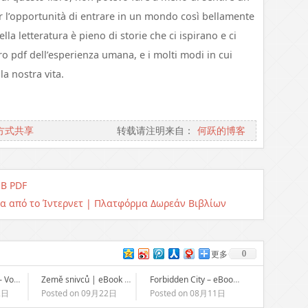
er l’opportunità di entrare in un mondo così bellamente
lla letteratura è pieno di storie che ci ispirano e ci
bro pdf dell’esperienza umana, e i molti modi in cui
a nostra vita.
方式共享
转载请注明来自：
何跃的博客
UB PDF
τα από το Ίντερνετ | Πλατφόρμα Δωρεάν Βιβλίων
0
更多
Gregs Tagebuch – Von Idioten umzingelt! | Download PDF
Země snivců | eBook (E-Book)
Forbidden City – eBooks
2日
Posted on 09月22日
Posted on 08月11日