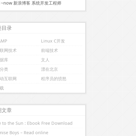
11~now 新浪博客 系统开发工程师
类目录
AMP
Linux C开发
联网技术
前端技术
据库
文人
分类
漂在北京
动互联网
程序员的愤怒
载
期文章
 to the Sun : Ebook Free Download
ise Boys – Read online