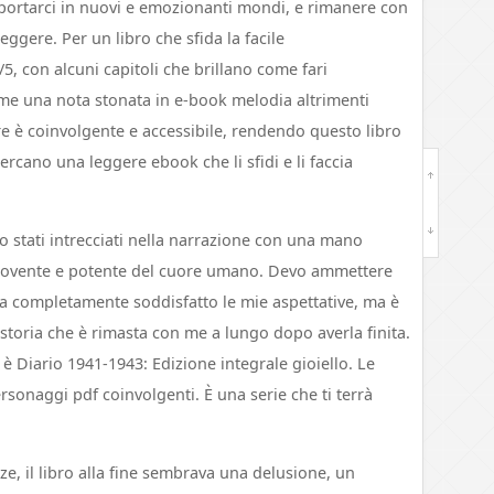
ortarci in nuovi e emozionanti mondi, e rimanere con
ggere. Per un libro che sfida la facile
/5, con alcuni capitoli che brillano come fari
come una nota stonata in e-book melodia altrimenti
ore è coinvolgente e accessibile, rendendo questo libro
 cercano una leggere ebook che li sfidi e li faccia
no stati intrecciati nella narrazione con una mano
movente e potente del cuore umano. Devo ammettere
ha completamente soddisfatto le mie aspettative, ma è
toria che è rimasta con me a lungo dopo averla finita.
 è Diario 1941-1943: Edizione integrale gioiello. Le
rsonaggi pdf coinvolgenti. È una serie che ti terrà
e, il libro alla fine sembrava una delusione, un