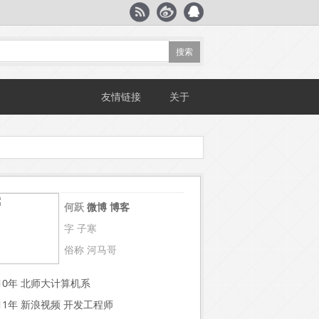
友情链接
关于
何跃
微博
博客
字 子寒
俗称 河马哥
~10年 北师大计算机系
~11年 新浪视频 开发工程师