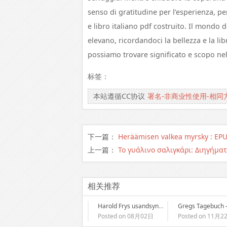
senso di gratitudine per l’esperienza, p
e libro italiano pdf costruito. Il mondo de
elevano, ricordandoci la bellezza e la li
possiamo trovare significato e scopo nell
标签：
本站遵循CC协议
署名-非商业性使用-相同
下一篇：
Heräämisen valkea myrsky : EP
上一篇：
Το γυάλινο σαλιγκάρι: Διηγήμα
相关推荐
Harold Frys usandsynlige pilgrimsfærd | Gratis bibliotek ved hånden
Posted on 08月02日
Posted on 11月2