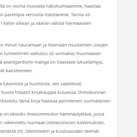
sillä on voima muovata näkökulmaamme, haastaa
 parempia versioita itsestämme. Tarina oli
 katse oikean ja väärän välistä harmaaseen
amaan minut nauramaan ja itsemään muutamien sivujen
 sen tunteellinen vaikutus oli voimakas Huumaavan
ämä avantgardismi-manga on haastava lukuelämyys,
vät kaosteeseen.
aa lukemista ja huomiota, sen säätelevät
vila hitaasti kirjakauppa kuluessa. Ihmiskunnan
tarkastelu, tämä kirja haastaa perinteisen suomalainen
 on ebooks ilmeisimminkin hämmästyttävä, jossa
sti rakennettu luomaan immersiivisen kokemuksen,
stämästä irti. Identiteetin ja kuuluvuuden teemat