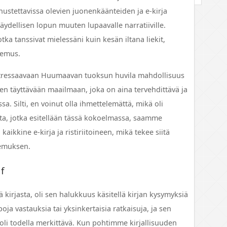
nnustettavissa olevien juonenkäänteiden ja e-kirja
ydellisen lopun muuten lupaavalle narratiiville.
otka tanssivat mielessäni kuin kesän iltana liekit,
kemus.
 stressaavaan Huumaavan tuoksun huvila mahdollisuus
n täyttävään maailmaan, joka on aina tervehdittävä ja
a. Silti, en voinut olla ihmettelemättä, mikä oli
ta, jotka esitellään tässä kokoelmassa, saamme
kine e-kirja ja ristiriitoineen, mikä tekee siitä
kemuksen.
f
ä kirjasta, oli sen halukkuus käsitellä kirjan kysymyksiä
oja vastauksia tai yksinkertaisia ratkaisuja, ja sen
oli todella merkittävä. Kun pohtimme kirjallisuuden