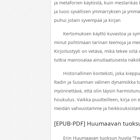
ja metaforien käytöstä, kuin mestarikäs 
ja luosi syvällisen ymmärryksen ja ymmärt
puhui jotain syvempää ja kirjan
Kertomuksen käyttö kuvastoa ja symb
minut pohtimaan tarinan teemoja ja merki
Kirjoitustyyli on vetävä, mikä tekee siit
tutkia mainosalaa ainutlaatuisesta näkö
Historiallinen konteksti, joka kieppu
Radin ja Susannan välinen dynamiikka t
myönnettävä, että olin täysin harmistunu
houkutus. Vaikka puutteilleen, kirja o
meidän vahvuistamme ja heikkouksista
[EPUB-PDF] Huumaavan tuoksu
Erin Huumaavan tuoksun huvila “Twil