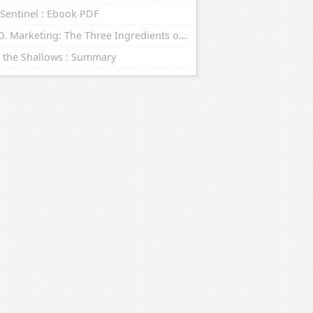
Sentinel : Ebook PDF
R.E.D. Marketing: The Three Ingredients of Leading Brands : eBooks (EPUB, PDF)
 the Shallows : Summary