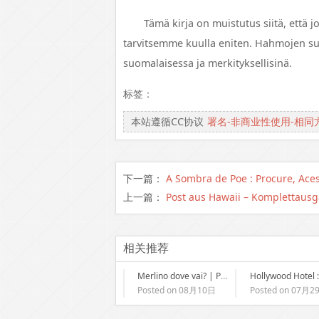
Tämä kirja on muistutus siitä, että 
tarvitsemme kuulla eniten. Hahmojen suhte
suomalaisessa ja merkityksellisinä.
标签：
本站遵循CC协议
署名-非商业性使用-相同
下一篇：
A Sombra de Poe : Procure, Ace
上一篇：
Post aus Hawaii – Komplettaus
相关推荐
Merlino dove vai? | PDF
Posted on 08月10日
Posted on 07月2