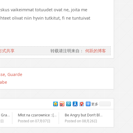
joskus vaikeimmat totuudet ovat ne, joita me
et olivat niin hyvin tutkitut, fi ne tuntuivat
方式共享
转载请注明来自：
何跃的博客
sse, Guarde
gabe
更多
Hollywood Hotel : Gratis PDF-schatten
Młot na czarownice : [E-Book, PDF]
Be Angry but Don’t Blow It: Maintaining Your Passion Without Losing Your Cool – Download PDF Books
9日
Posted on 07月07日
Posted on 08月26日