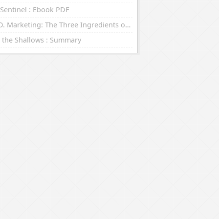
Sentinel : Ebook PDF
R.E.D. Marketing: The Three Ingredients of Leading Brands : eBooks (EPUB, PDF)
 the Shallows : Summary