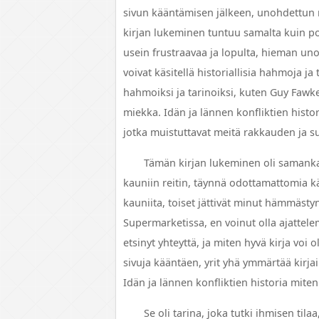
sivun kääntämisen jälkeen, unohdettun 
kirjan lukeminen tuntuu samalta kuin po
usein frustraavaa ja lopulta, hieman unoh
voivat käsitellä historiallisia hahmoja j
hahmoiksi ja tarinoiksi, kuten Guy Faw
miekka. Idän ja lännen konfliktien histo
jotka muistuttavat meitä rakkauden ja 
Tämän kirjan lukeminen oli samankal
kauniin reitin, täynnä odottamattomia kä
kauniita, toiset jättivät minut hämmästy
Supermarketissa, en voinut olla ajattelem
etsinyt yhteyttä, ja miten hyvä kirja voi
sivuja kääntäen, yrit yhä ymmärtää kirja
Idän ja lännen konfliktien historia miten 
Se oli tarina, joka tutki ihmisen ti