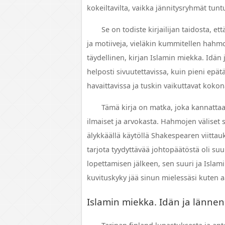
kokeiltavilta, vaikka jännitysryhmät tuntu
Se on todiste kirjailijan taidosta, e
ja motiiveja, vieläkin kummitellen hahmoja
täydellinen, kirjan Islamin miekka. Idän j
helposti sivuutettavissa, kuin pieni epät
havaittavissa ja tuskin vaikuttavat koko
Tämä kirja on matka, joka kannattaa 
ilmaiset ja arvokasta. Hahmojen väliset su
älykkäällä käytöllä Shakespearen viittauk
tarjota tyydyttävää johtopäätöstä oli suu
lopettamisen jälkeen, sen suuri ja Islami
kuvituskyky jää sinun mielessäsi kuten a
Islamin miekka. Idän ja lännen 