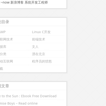
11~now 新浪博客 系统开发工程师
类目录
AMP
Linux C开发
联网技术
前端技术
据库
文人
分类
漂在北京
动互联网
程序员的愤怒
载
期文章
 to the Sun : Ebook Free Download
ise Boys – Read online