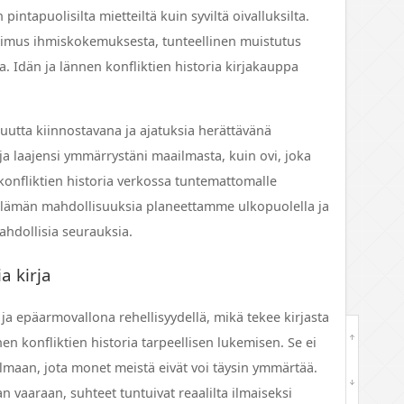
pintapuolisilta mietteiltä kuin syviltä oivalluksilta.
utkimus ihmiskokemuksesta, tunteellinen muistutus
 Idän ja lännen konfliktien historia kirjakauppa
isuutta kiinnostavana ja ajatuksia herättävänä
 laajensi ymmärrystäni maailmasta, kuin ovi, joka
konfliktien historia verkossa tuntemattomalle
 elämän mahdollisuuksia planeettamme ulkopuolella ja
dollisia seurauksia.
 kirja​
ja epäarmovallona rehellisyydellä, mikä tekee kirjasta
n konfliktien historia tarpeellisen lukemisen. Se ei
ilmaan, jota monet meistä eivät voi täysin ymmärtää.
 vaaraan, suhteet tuntuivat reaalilta ilmaiseksi