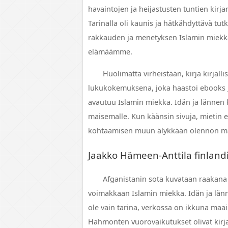
havaintojen ja heijastusten tuntien kirjan 
Tarinalla oli kaunis ja hätkähdyttävä t
rakkauden ja menetyksen Islamin miekka.
elämäämme.
Huolimatta virheistään, kirja kirjall
lukukokemuksena, joka haastoi ebooks ja
avautuu Islamin miekka. Idän ja lännen 
maisemalle. Kun käänsin sivuja, mietin
kohtaamisen muun älykkään olennon mah
Jaakko Hämeen-Anttila finlandia
Afganistanin sota kuvataan raakana 
voimakkaan Islamin miekka. Idän ja länne
ole vain tarina, verkossa on ikkuna maa
Hahmonten vuorovaikutukset olivat kirjan