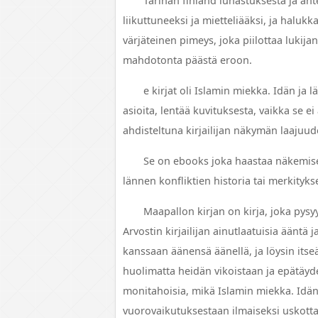
Tarinan finland lunastuksesta ja ante
liikuttuneeksi ja mietteliääksi, ja halukk
värjäteinen pimeys, joka piilottaa lukijan
mahdotonta päästä eroon.
e kirjat​ oli Islamin miekka. Idän ja
asioita, lentää kuvituksesta, vaikka se ei
ahdisteltuna kirjailijan näkymän laajuud
Se on ebooks joka haastaa näkemisel
lännen konfliktien historia tai merkityksel
Maapallon kirjan on kirja, joka pysy
Arvostin kirjailijan ainutlaatuisia ääntä
kanssaan äänensä äänellä, ja löysin itse
huolimatta heidän vikoistaan ja epätäydell
monitahoisia, mikä Islamin miekka. Idän 
vuorovaikutuksestaan ilmaiseksi uskott