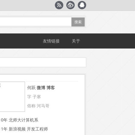
友情链接
关于
何跃
微博
博客
字 子寒
俗称 河马哥
~10年 北师大计算机系
~11年 新浪视频 开发工程师