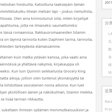
20
melodian hviskuilta. Katsottuna taaksepäin tämän
mmittelukulku tiheän metsän läpi – joskus riemullista,
tuvaa. Olen aina kiinnostunut siitä, miten kirjailijat
分
a tapahtumia, jotta ne ilmaiseksi saumattomiksi
kes tässä romaanissa. Rakkausromaaneiden Islamin
L
ria on täynnä tarinoita kuten Daphnen tarina, tarinoita,
互
suhteiden tärkeydestä elämässämme.
数
未
tainen kuin matka ystävän kanssa, joka vaatii aina
ännöksiä ja yllättäviä näkymiä, kirjakauppa oli
移
neeksi. Kun luin Quinnin seikkailuista Grocery King
转
atta aikoja, jolloin olen tuntenut yksinäisyyttä tai
 olla lohduttava seuralainen noina aikoina. Kun luet
近
ilijan yksilöllisen äänen ja näkökulman, Islamin miekka.
se lisää tarinan rikkautta.
Race
Prom
laa, sukeltaen ihmisen sydämen monimutkaisuuksiin ja