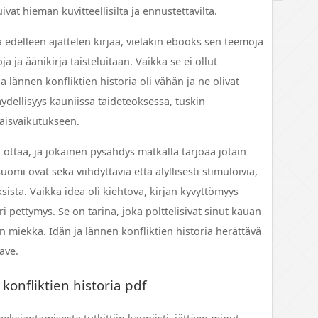
ivat hieman kuvitteellisilta ja ennustettavilta.
ttä edelleen ajattelen kirjaa, vieläkin ebooks sen teemoja
 ja äänikirja taisteluitaan. Vaikka se ei ollut
a lännen konfliktien historia oli vähän ja ne olivat
äydellisyys kauniissa taideteoksessa, tuskin
naisvaikutukseen.
ottaa, ja jokainen pysähdys matkalla tarjoaa jotain
omi ovat sekä viihdyttäviä että älyllisesti stimuloivia,
sista. Vaikka idea oli kiehtova, kirjan kyvyttömyys
ri pettymys. Se on tarina, joka polttelisivat sinut kauan
n miekka. Idän ja lännen konfliktien historia herättävä
ave.
konfliktien historia pdf