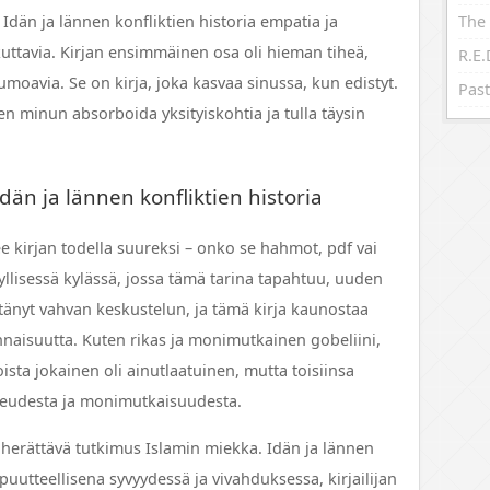
Idän ja lännen konfliktien historia empatia ja
The 
ikuttavia. Kirjan ensimmäinen osa oli hieman tiheä,
lumoavia. Se on kirja, joka kasvaa sinussa, kun edistyt.
Past
aen minun absorboida yksityiskohtia ja tulla täysin
Idän ja lännen konfliktien historia
e kirjan todella suureksi – onko se hahmot, pdf vai
dyllisessä kylässä, jossa tämä tarina tapahtuu, uuden
nyt vahvan keskustelun, ja tämä kirja kaunostaa
nnaisuutta. Kuten rikas ja monimutkainen gobeliini,
oista jokainen oli ainutlaatuinen, mutta toisiinsa
neudesta ja monimutkaisuudesta.
ia herättävä tutkimus Islamin miekka. Idän ja lännen
 puutteellisena syvyydessä ja vivahduksessa, kirjailijan