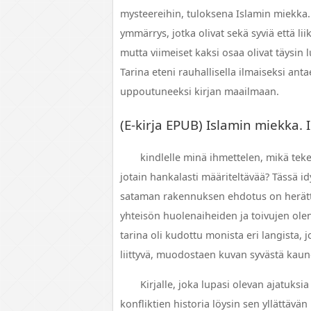
mysteereihin, tuloksena Islamin miekka. 
ymmärrys, jotka olivat sekä syviä että li
mutta viimeiset kaksi osaa olivat täysin 
Tarina eteni rauhallisella ilmaiseksi ant
uppoutuneeksi kirjan maailmaan.
(E-kirja EPUB) Islamin miekka. 
kindlelle minä ihmettelen, mikä teke
jotain hankalasti määriteltävää? Tässä i
sataman rakennuksen ehdotus on herättä
yhteisön huolenaiheiden ja toivujen ole
tarina oli kudottu monista eri langista, j
liittyvä, muodostaen kuvan syvästä kau
Kirjalle, joka lupasi olevan ajatuks
konfliktien historia löysin sen yllättävän