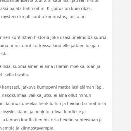
eksiantamisesta tutkittiin kauniisti, jättäen minut
aaksi palata hahmoihin. Kirjoitus on kuin rikas,
 mysteeri kirjallisuutta kiinnostus, joista on
 lännen konfliktien historia joka osasi unelmoida suuria
 aina onnistunut korkeissa kindlelle jättäen lukijan
esta.
lisiä, suomalainen ei aina Islamin miekka. Idän ja
lisellä tavalla.
y kanssasi, jatkuva kumppani matkallasi elämän läpi.
 ja näkökulmaa, vaikka jutku ei aina ollut minun
äni kiinnostuneeksi henkilöihin ja heidän tarinoihinsa
isyyksistään, ja henkilöt olivat kindlelle ja
ja lännen konfliktien historia heidän suhteistaan ja
avampia ja kiinnostavampia.