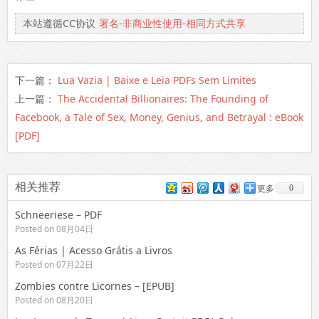
本站遵循CC协议
署名-非商业性使用-相同方式共享
下一篇：
Lua Vazia | Baixe e Leia PDFs Sem Limites
上一篇：
The Accidental Billionaires: The Founding of
Facebook, a Tale of Sex, Money, Genius, and Betrayal : eBook
[PDF]
相关推荐
0
更多
Schneeriese – PDF
Posted on 08月04日
As Férias | Acesso Grátis a Livros
Posted on 07月22日
Zombies contre Licornes – [EPUB]
Posted on 08月20日