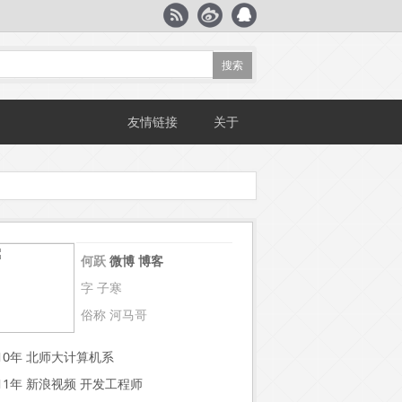
友情链接
关于
何跃
微博
博客
字 子寒
俗称 河马哥
~10年 北师大计算机系
~11年 新浪视频 开发工程师