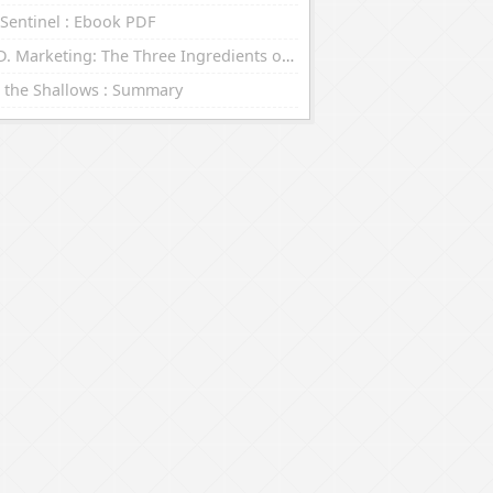
Sentinel : Ebook PDF
R.E.D. Marketing: The Three Ingredients of Leading Brands : eBooks (EPUB, PDF)
 the Shallows : Summary