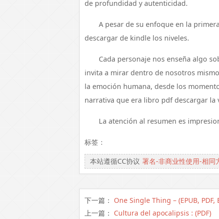
de profundidad y autenticidad.
A pesar de su enfoque en la primera 
descargar de kindle los niveles.
Cada personaje nos enseña algo s
invita a mirar dentro de nosotros mismo
la emoción humana, desde los momentos
narrativa que era libro pdf descargar la 
La atención al resumen es impresion
标签：
本站遵循CC协议
署名-非商业性使用-相同
下一篇：
One Single Thing – (EPUB, PDF, 
上一篇：
Cultura del apocalipsis : (PDF)