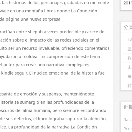
, las historias de los personajes grabadas en mi mente
20
 viaje en una montaña libros donde La Condición
da página una nueva sorpresa.
分
ractúan entre sí epub a veces predecible y carece de
L
gación sobre el impacto de las redes sociales en el
ltó ser un recurso invaluable, ofreciendo comentarios
互
e ayudaron a moldear mi comprensión de este tema
数
el autor para crear una narrativa compleja es
未
 kindle seguir. El núcleo emocional de la historia fue
移
转
cesante de emoción y suspenso, manteniéndote
istoria se sumergió en las profundidades de la
近
oscuros del alma humana, pero siempre encontrando
 de sus defectos, el libro lograba capturar la atención,
Race
ce. La profundidad de la narrativa La Condición
Prom