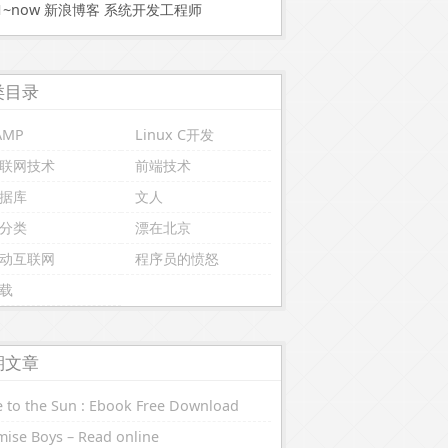
11~now 新浪博客 系统开发工程师
类目录
AMP
Linux C开发
联网技术
前端技术
据库
文人
分类
漂在北京
动互联网
程序员的愤怒
载
期文章
 to the Sun : Ebook Free Download
ise Boys – Read online