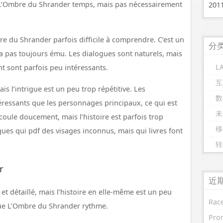
s L’Ombre du Shrander temps, mais pas nécessairement
20
bre du Shrander parfois difficile à comprendre. C’est un
分
 m’a pas toujours ému. Les dialogues sont naturels, mais
L
nt sont parfois peu intéressants.
互
s l’intrigue est un peu trop répétitive. Les
数
ressants que les personnages principaux, ce qui est
未
coule doucement, mais l’histoire est parfois trop
移
ues qui pdf des visages inconnus, mais qui livres font
转
r
近
et détaillé, mais l’histoire en elle-même est un peu
Race
ue L’Ombre du Shrander rythme.
Prom