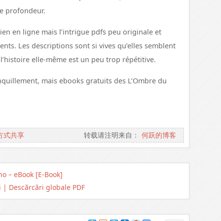
e profondeur.
en en ligne mais l’intrigue pdfs peu originale et
ts. Les descriptions sont si vives qu’elles semblent
l’histoire elle-même est un peu trop répétitive.
anquillement, mais ebooks gratuits des L’Ombre du
方式共享
转载请注明来自：
何跃的博客
o – eBook [E-Book]
i | Descărcări globale PDF