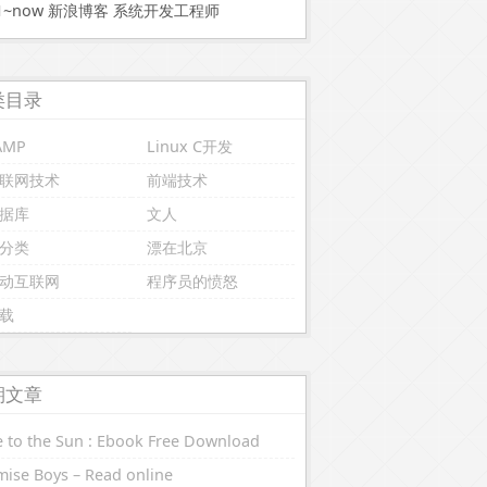
11~now 新浪博客 系统开发工程师
类目录
AMP
Linux C开发
联网技术
前端技术
据库
文人
分类
漂在北京
动互联网
程序员的愤怒
载
期文章
 to the Sun : Ebook Free Download
ise Boys – Read online