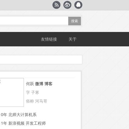
友情链接
关于
何跃
微博
博客
字 子寒
俗称 河马哥
~10年 北师大计算机系
~11年 新浪视频 开发工程师