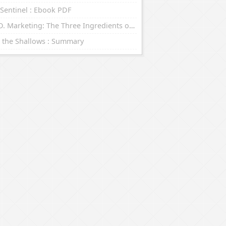
Sentinel : Ebook PDF
R.E.D. Marketing: The Three Ingredients of Leading Brands : eBooks (EPUB, PDF)
 the Shallows : Summary