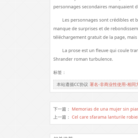
personnages secondaires manquaient d
Les personnages sont crédibles et bi
manque de surprises et de rebondissemen
téléchargement gratuit de la page, mais 
La prose est un fleuve qui coule tr
Shrander roman turbulence.
标签：
本站遵循CC协议
署名-非商业性使用-相同
下一篇：
Memorias de una mujer sin pian
上一篇：
Cel care sfarama lanturile robie