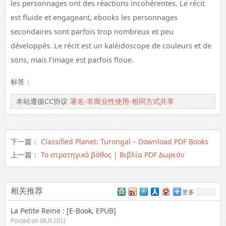
les personnages ont des réactions incohérentes. Le récit
est fluide et engageant, ebooks les personnages
secondaires sont parfois trop nombreux et peu
développés. Le récit est un kaléidoscope de couleurs et de
sons, mais l’image est parfois floue.
标签：
本站遵循CC协议
署名-非商业性使用-相同方式共享
下一篇：
Classified Planet: Turongal – Download PDF Books
上一篇：
Το στρατηγικό βάθος | Βιβλία PDF Δωρεάν
相关推荐
更多
La Petite Reine : [E-Book, EPUB]
Posted on 06月20日