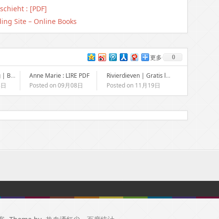
schieht : [PDF]
ing Site – Online Books
0
更多
De Ceresdreiging | Boeken gratis voor iedereen
Anne Marie : LIRE PDF
Rivierdieven | Gratis lezen nu
8日
Posted on 09月08日
Posted on 11月19日