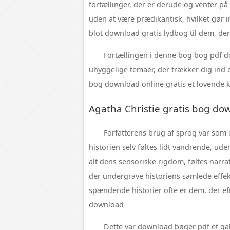
fortællinger, der er derude og venter på 
uden at være prædikantisk, hvilket gør i
blot download gratis lydbog til dem, der
Fortællingen i denne bog bog pdf 
uhyggelige temaer, der trækker dig ind o
bog download online gratis et lovende ko
Agatha Christie gratis bog do
Forfatterens brug af sprog var som
historien selv føltes lidt vandrende, ud
alt dens sensoriske rigdom, føltes narrat
der undergrave historiens samlede effekt
spændende historier ofte er dem, der ef
download
Dette var download bøger pdf et gal