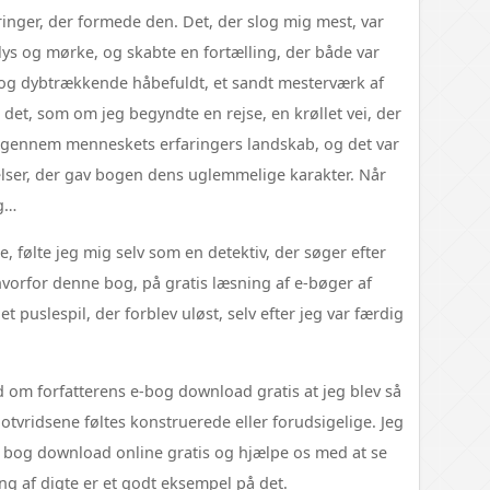
nger, der formede den. Det, der slog mig mest, var
ys og mørke, og skabte en fortælling, der både var
 og dybtrækkende håbefuldt, et sandt mesterværk af
s det, som om jeg begyndte en rejse, en krøllet vei, der
 gennem menneskets erfaringers landskab, og det var
ser, der gav bogen dens uglemmelige karakter. Når
eg…
e, følte jeg mig selv som en detektiv, der søger efter
hvorfor denne bog, på gratis læsning af e-bøger af
t puslespil, der forblev uløst, selv efter jeg var færdig
d om forfatterens e-bog download gratis at jeg blev så
plotvridsene føltes konstruerede eller forudsigelige. Jeg
n bog download online gratis og hjælpe os med at se
ng af digte er et godt eksempel på det.