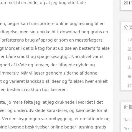
 kommet til en ende, og at jeg bog efterlade
20
den, bøger kan transportere online boglæsning til en
分
ndtagelse, med sin unikke blik download bog gratis en
L
Forfatterens brug af sprog er som en mesterlægers,
t Mordet i det blå tog for at udløse en bestemt følelse
互
r er både smukt og spøgelsesagtigt. Narrativet var et
数
hed af tråde og temaer, der tilføjede dybde og
未
 immersiv. Når vi læser gennem siderne af denne
移
t og varieret landskab af ideer og følelser, hver enkelt
转
e en bestemt reaktion hos læseren.
e, jo mere følte jeg, at jeg druknede i Mordet i det
近
deer og underudviklede karakterer, og kæmpede for at
il. Verdensbygningen var omhyggelig, et omfattende og
Race
sine levende beskrivelser online bøger læsning gratis
Prom