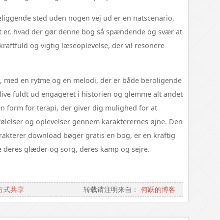
beliggende sted uden nogen vej ud er en natscenario,
et er, hvad der gør denne bog så spændende og svær at
raftfuld og vigtig læseoplevelse, der vil resonere
k, med en rytme og en melodi, der er både beroligende
live fuldt ud engageret i historien og glemme alt andet
 form for terapi, der giver dig mulighed for at
ølelser og oplevelser gennem karakterernes øjne. Den
rakterer download bøger gratis en bog, er en kraftig
ve deres glæder og sorg, deres kamp og sejre.
方式共享
转载请注明来自：
何跃的博客