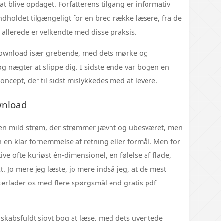
at blive opdaget. Forfatterens tilgang er informativ
ndholdet tilgængeligt for en bred række læsere, fra de
 allerede er velkendte med disse praksis.
download især grebende, med dets mørke og
g nægter at slippe dig. I sidste ende var bogen en
ncept, der til sidst mislykkedes med at levere.
wnload
 en mild strøm, der strømmer jævnt og ubesværet, men
en en klar fornemmelse af retning eller formål. Men for
ive ofte kuriøst én-dimensionel, en følelse af flade,
. Jo mere jeg læste, jo mere indså jeg, at de mest
terlader os med flere spørgsmål end gratis pdf
skabsfuldt sjovt bog at læse, med dets uventede