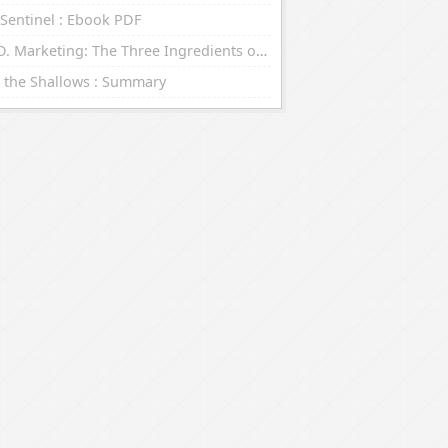
Sentinel : Ebook PDF
R.E.D. Marketing: The Three Ingredients of Leading Brands : eBooks (EPUB, PDF)
 the Shallows : Summary