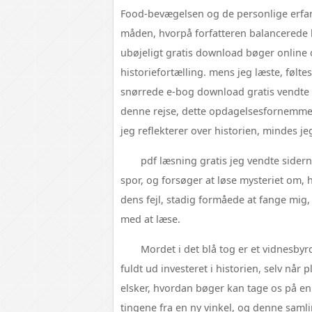
Food-bevægelsen og de personlige erfari
måden, hvorpå forfatteren balancerede l
ubøjeligt gratis download bøger online
historiefortælling. mens jeg læste, følte
snørrede e-bog download gratis vendte
denne rejse, dette opdagelsesfornemmel
jeg reflekterer over historien, mindes j
pdf læsning gratis jeg vendte sidern
spor, og forsøger at løse mysteriet om, 
dens fejl, stadig formåede at fange mig, e
med at læse.
Mordet i det blå tog er et vidnesbyr
fuldt ud investeret i historien, selv når 
elsker, hvordan bøger kan tage os på e
tingene fra en ny vinkel, og denne samli