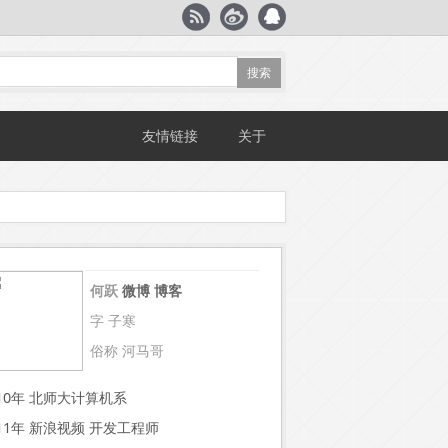
友情链接
关于
何跃
微博
博客
字 子寒
俗称 河马哥
~10年 北师大计算机系
~11年 新浪视频 开发工程师