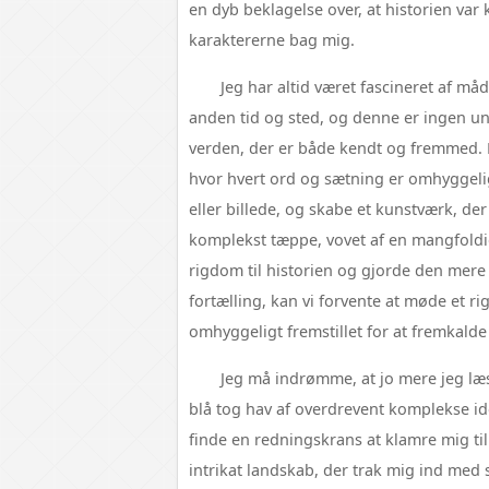
en dyb beklagelse over, at historien var
karaktererne bag mig.
Jeg har altid været fascineret af må
anden tid og sted, og denne er ingen u
verden, der er både kendt og fremmed. 
hvor hvert ord og sætning er omhyggelig
eller billede, og skabe et kunstværk, de
komplekst tæppe, vovet af en mangfoldig
rigdom til historien og gjorde den mere
fortælling, kan vi forvente at møde et rig
omhyggeligt fremstillet for at fremkald
Jeg må indrømme, at jo mere jeg læst
blå tog hav af overdrevent komplekse i
finde en redningskrans at klamre mig t
intrikat landskab, der trak mig ind med 