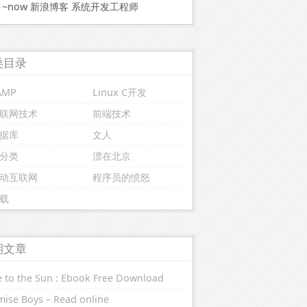
11~now 新浪博客 系统开发工程师
类目录
AMP
Linux C开发
联网技术
前端技术
据库
文人
分类
漂在北京
动互联网
程序员的愤怒
载
期文章
 to the Sun : Ebook Free Download
ise Boys – Read online