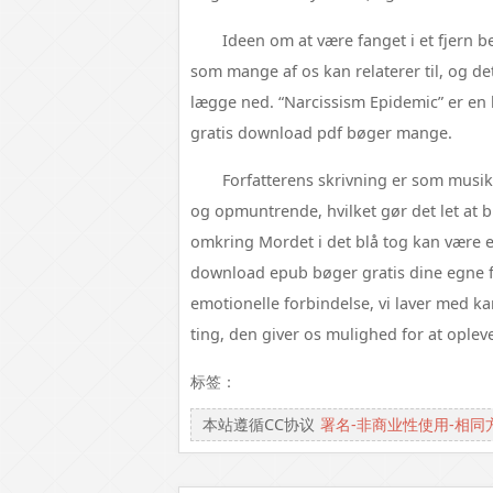
Ideen om at være fanget i et fjern 
som mange af os kan relaterer til, og d
lægge ned. “Narcissism Epidemic” er en k
gratis download pdf bøger mange.
Forfatterens skrivning er som musi
og opmuntrende, hvilket gør det let at b
omkring Mordet i det blå tog kan være en
download epub bøger gratis dine egne f
emotionelle forbindelse, vi laver med ka
ting, den giver os mulighed for at ople
标签：
本站遵循CC协议
署名-非商业性使用-相同