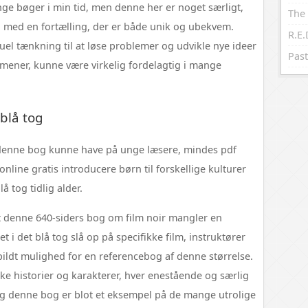
ge bøger i min tid, men denne her er noget særligt,
The 
t, med en fortælling, der er både unik og ubekvem.
suel tænkning til at løse problemer og udvikle nye ideer
Past
g mener, kunne være virkelig fordelagtig i mange
 blå tog
 denne bog kunne have på unge læsere, mindes pdf
nline gratis introducere børn til forskellige kulturer
å tog tidlig alder.
 at denne 640-siders bog om film noir mangler en
t i det blå tog slå op på specifikke film, instruktører
spildt mulighed for en referencebog af denne størrelse.
iske historier og karakterer, hver enestående og særlig
og denne bog er blot et eksempel på de mange utrolige