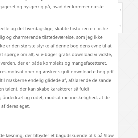
ngageret og nysgerrig på, hvad der kommer næste
eelle og det hverdagslige, skabte historien en niche
lig og charmerende tilstedeværelse, som jeg ikke
 er den største styrke af denne bog dens evne til at
l at spørge om alt, vi e-bøger gratis download vi vidste,
 en verden, der er både kompleks og mangefacetteret.
eres motivationer og ønsker skjult download e-bog pdf
ndtil maskerne endelig glidede af, afslørende de sande
en talent, der kan skabe karakterer så fuldt
 åndedræt og rodet, modsat menneskelighed, at de
 af deres eget.
ende læsning, der tilbyder et bagudskuende blik på Slow