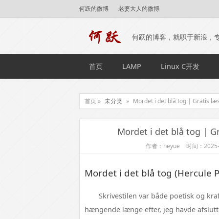
何跃的微博
老婆大人的微博
何跃的博客，就职于新浪，
首页
LAMP
Linux C开发
首页 »
未分类
»
Mordet i det blå tog | Gratis læ
Mordet i det blå tog | G
作者：heyue
时间：2025-
Mordet i det blå tog (Hercule P
Skrivestilen var både poetisk og kra
hængende længe efter, jeg havde afslutt