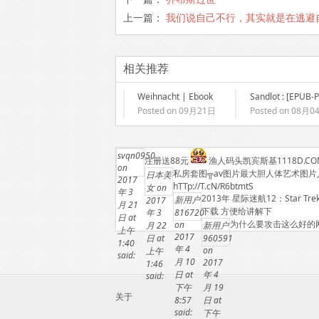
上一篇：
我们说自己不行，其实就是在逃避
相关推荐
Weihnacht | Ebook
Sandlot : [EPUB-
Posted on 09月21日
Posted on 08月0
svqn0950
注册送88元
渔人码头凯宾斯基1118D.CO
on
私房套图╦av图片最大胆人体艺术图
日本美
2017
hTTp://T.cN/R6btmtS
女
on
年 3
2013年 星际迷航12：Star Trek I
新用户
2017
月 21
下载 方便给讲解下
年 3
816720
日 at
为什么要攻击这么好的
on
月 22
新用户
上午
2017
日 at
960591
1:40
年 4
on
上午
said:
月 10
2017
1:46
日 at
年 4
said:
下午
月 19
关于
8:57
日 at
said:
下午