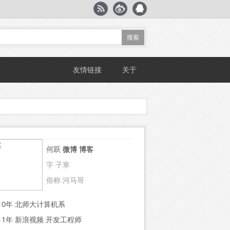
友情链接
关于
何跃
微博
博客
字 子寒
俗称 河马哥
~10年 北师大计算机系
~11年 新浪视频 开发工程师