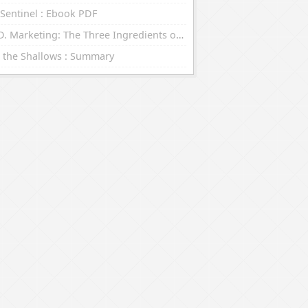
Sentinel : Ebook PDF
R.E.D. Marketing: The Three Ingredients of Leading Brands : eBooks (EPUB, PDF)
 the Shallows : Summary