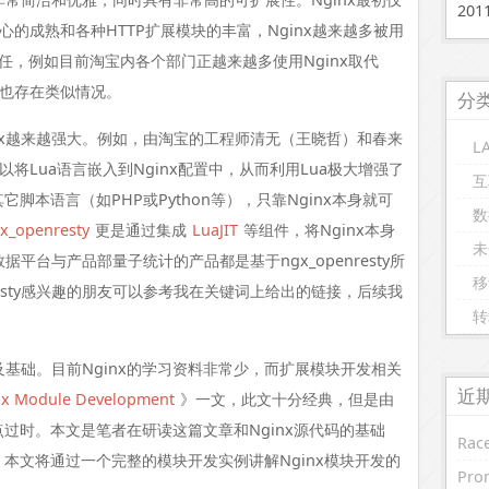
20
心的成熟和各种HTTP扩展模块的丰富，Nginx越来越多被用
er的责任，例如目前淘宝内各个部门正越来越多使用Nginx取代
司也存在类似情况。
分
nx越来越强大。例如，由淘宝的工程师清无（王晓哲）和春来
L
以将Lua语言嵌入到Nginx配置中，从而利用Lua极大增强了
互
它脚本语言（如PHP或Python等），只靠Nginx本身就可
数
x_openresty
更是通过集成
LuaJIT
等组件，将Nginx本身
未
台与产品部量子统计的产品都是基于ngx_openresty所
移
openresty感兴趣的朋友可以参考我在关键词上给出的链接，后续我
转
及基础。目前Nginx的学习资料非常少，而扩展模块开发相关
近
inx Module Development
》一文，此文十分经典，但是由
点过时。本文是笔者在研读这篇文章和Nginx源代码的基础
Race
。本文将通过一个完整的模块开发实例讲解Nginx模块开发的
Prom