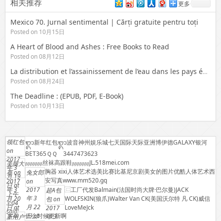
相关推荐
更多
Mexico 70. Jurnal sentimental | Cărți gratuite pentru toți
Posted on 10月15日
A Heart of Blood and Ashes : Free Books to Read
Posted on 08月12日
La distribution et l’assainissement de l’eau dans les pays émergents : [E-Book EPUB]
Posted on 08月24日
The Deadline : (EPUB, PDF, E-Book)
Posted on 10月13日
领红包
ᬒ新年红包ᬒ波音神州娱乐城七天国际天际亚洲博伊德GALAXY银河
on
BET365ＱＱ 3447473623
2017
ᵦᵦᵦᵦᵦᵦᵦ丝袜高跟鞋ᵦᵦᵦᵦᵦᵦᵦJL.518mei.com
美腿大
年 3
胸器 xixi人体艺术选美比赛比基尼京剧美女的图片优酷人体艺术西
赛
on
兔女郎
月 19
安写真www.mm520.gq
2017
on
日 at
年 3
2017
⿷工厂代发Balmain(法国时尚大牌·巴尔曼)JACK
超A包
上午
年 3
月 20
WOLFSKIN(狼爪)Walter Van CK(美国沃尔特 凡 CK)威信
包
on
3:04
月 22
日 at
LoveMeJck
2017
said:
什么时候更新啊
日 at
下午
年 3
新用户