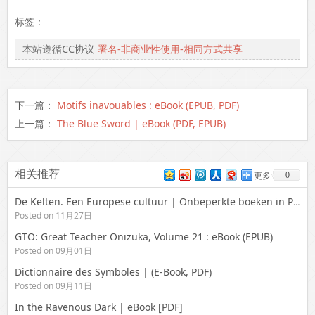
标签：
本站遵循CC协议
署名-非商业性使用-相同方式共享
下一篇：
Motifs inavouables : eBook (EPUB, PDF)
上一篇：
The Blue Sword | eBook (PDF, EPUB)
相关推荐
0
更多
De Kelten. Een Europese cultuur | Onbeperkte boeken in PDF
Posted on 11月27日
GTO: Great Teacher Onizuka, Volume 21 : eBook (EPUB)
Posted on 09月01日
Dictionnaire des Symboles | (E-Book, PDF)
Posted on 09月11日
In the Ravenous Dark | eBook [PDF]