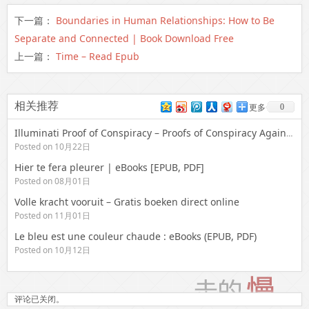
下一篇：
Boundaries in Human Relationships: How to Be
Separate and Connected | Book Download Free
上一篇：
Time – Read Epub
相关推荐
0
更多
Illuminati Proof of Conspiracy – Proofs of Conspiracy Against all Religions and Governments of Europe | Read Online Free
Posted on 10月22日
Hier te fera pleurer | eBooks [EPUB, PDF]
Posted on 08月01日
Volle kracht vooruit – Gratis boeken direct online
Posted on 11月01日
Le bleu est une couleur chaude : eBooks (EPUB, PDF)
Posted on 10月12日
评论已关闭。