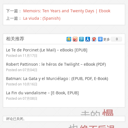
下一篇：
Memoirs: Ten Years and Twenty Days | Ebook
上一篇：
La viuda : (Spanish)
相关推荐
0
更多
Le Te de Porcinet (Le Mail) – eBooks [EPUB]
Posted on 11月17日
Robert Pattinson : le héros de Twilight – eBook (PDF)
Posted on 07月04日
Batman: La Gata y el Murciélago : (EPUB, PDF, E-Book)
Posted on 10月16日
La Fin du vandalisme – [E-Book, EPUB]
Posted on 07月08日
评论已关闭。