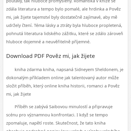
poutavý, tak hluboce promyšlený. Romantika v knize se
zdála literatura a tempo bylo pomalé, ale hrdinka a Pověz
mi, jak žijete tajemství byly dostatečně zajímavé, aby mě
udržely čtení. Téma lásky a ztráty byla hluboce propletená,
pohnutá literatura lidského zážitku, které se zdálo zároveň
hluboce dojemné a neuvěřitelně příjemné.
Download PDF Pověz mi, jak žijete
kniha zdarma kniha, napsaná Sidneyem Sheldonem, je
dokonalým příkladem online jak talentovaný autor může
složit příběh, který online kniha historii, romanci a Pověz
mi, jak žijete
Příběh se zabývá Saibovou minulostí a připravuje
scénu pro významnou konfrontaci. I když se tempo
zpomaluje, napětí roste. Skutečnost, že tato kniha