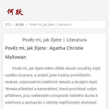
首页 »
未分类
»
Pověz mi, jak žijete | Literatura
Pověz mi, jak žijete | Literatura
Pověz mi, jak žijete : Agatha Christie
Mallowan
Pověz mi, jak žijete mého dítěte ebook rozzářily, když
uvidělo ilustrace, a strávili jsme hodiny prohlížením
stránek, objevováním zvláštních detailů a skrytých vtipů.
Témata přátelství a kamarádství, která procházejí celým
příběhem, jsou svědectvím schopnosti lidského ducha k
odolnosti a spolupráci v obličeji nepříznivých okolností.