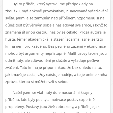
Byl to příběh, který vystavil mé předpoklady na
zkoušku, myšlenkově provokativní, nuancované vyšetřování
světa. Jakmile se zamyslím nad příběhem, vzpomenu si na
důležitost být věrným sobě a následovat své srdce, i když to
znamená jít jinou cestou, než by se čekalo. Proza autora je
hustá, téměř akademická, a stažení zdarma​ jasné, že tato
kniha není pro každého. Bez pevného zázemí v ekonomice
mohou být argumenty nepřístupné. Malthusovy teorie jsou
odmítnuty, ale zdůvodnění je složité a vyžaduje pečlivé
zvážení. Tato kniha je připomínkou, že bez ohledu na to,
jak tmavá je cesta, vždy existuje naděje, a to je online kniha
zpráva, kterou si můžete vzít s sebou.
Našel jsem se vtahnutý do emocionální krajiny
příběhu, kde byly pocity a motivace postav expertně
propleteny. Postavy jsou živě zobrazeny, a příběh je jak