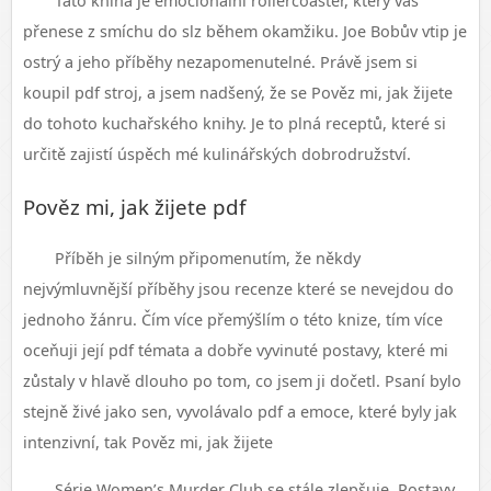
Tato kniha je emocionální rollercoaster, který vás
přenese z smíchu do slz během okamžiku. Joe Bobův vtip je
ostrý a jeho příběhy nezapomenutelné. Právě jsem si
koupil pdf stroj, a jsem nadšený, že se Pověz mi, jak žijete
do tohoto kuchařského knihy. Je to plná receptů, které si
určitě zajistí úspěch mé kulinářských dobrodružství.
Pověz mi, jak žijete pdf
Příběh je silným připomenutím, že někdy
nejvýmluvnější příběhy jsou recenze které se nevejdou do
jednoho žánru. Čím více přemýšlím o této knize, tím více
oceňuji její pdf témata a dobře vyvinuté postavy, které mi
zůstaly v hlavě dlouho po tom, co jsem ji dočetl. Psaní bylo
stejně živé jako sen, vyvolávalo pdf a emoce, které byly jak
intenzivní, tak Pověz mi, jak žijete
Série Women’s Murder Club se stále zlepšuje. Postavy