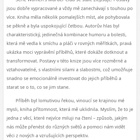
jsou dobře vypracované a vždy mě zanechávají s touhou po
více. Kniha měla několik pomalejších míst, ale pohybovala
se pěkně a byla uspokojující četbou. Autorův hlas byl
charakteristický, jedinečná kombinace humoru a bolesti,
která mě vedla k smíchu a pláči v rovných měřítkách, pravá
ukázka moci vyprávění příběhů, které dokáže dotknout a
transformovat. Postavy v této knize jsou více rozměrné a
vztahovatelné, s vlastními silami a slabostmi, což umožňuje
snadno se emocionálně investovat do jejich příběhů a
starat se o to, co se jim stane.
Příběh byl lomutivou řekou, vinoucí se krajinou mé
mysli, kniha přítomnost, která mě uklidnila. Myslím, že to je
jedna z věcí, které nejvíce miluji na čtení – způsob, jakým
nás může přenést do různých světů a pomoci nám vidět
věci z nových a vzrušujících perspektiv.