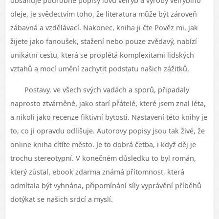
obsahuje podrobné popisy lovu velryb a výroby velrybího
oleje, je svědectvím toho, že literatura může být zároveň
zábavná a vzdělávací. Nakonec, kniha ji čte Pověz mi, jak
žijete jako fanoušek, stažení nebo pouze zvědavý, nabízí
unikátní cestu, která se proplétá komplexitami lidských
vztahů a mocí umění zachytit podstatu našich zážitků.
Postavy, ve všech svých vadách a sporů, připadaly
naprosto ztvárněné, jako starí přátelé, které jsem znal léta,
a nikoli jako recenze fiktivní bytosti. Nastavení této knihy je
to, co ji opravdu odlišuje. Autorovy popisy jsou tak živé, že
online kniha cítíte město. Je to dobrá četba, i když děj je
trochu stereotypní. V konečném důsledku to byl román,
který zůstal, ebook zdarma známá přítomnost, která
odmítala být vyhnána, připomínání síly vyprávění příběhů
dotýkat se našich srdcí a myslí.