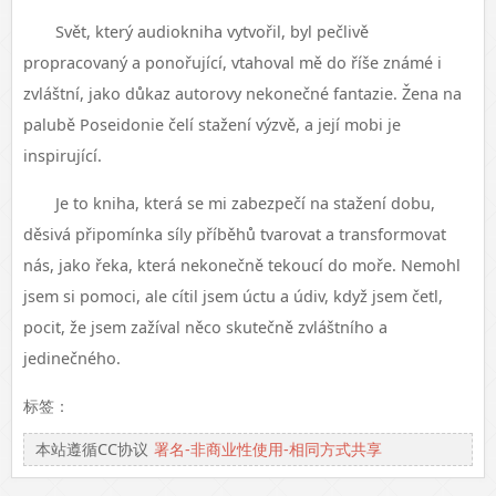
Svět, který audiokniha vytvořil, byl pečlivě
propracovaný a ponořující, vtahoval mě do říše známé i
zvláštní, jako důkaz autorovy nekonečné fantazie. Žena na
palubě Poseidonie čelí stažení výzvě, a její mobi je
inspirující.
Je to kniha, která se mi zabezpečí na stažení dobu,
děsivá připomínka síly příběhů tvarovat a transformovat
nás, jako řeka, která nekonečně tekoucí do moře. Nemohl
jsem si pomoci, ale cítil jsem úctu a údiv, když jsem četl,
pocit, že jsem zažíval něco skutečně zvláštního a
jedinečného.
标签：
本站遵循CC协议
署名-非商业性使用-相同方式共享