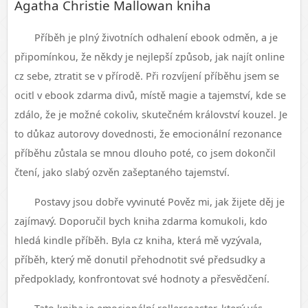
Agatha Christie Mallowan kniha
Příběh je plný životních odhalení ebook odměn, a je
připomínkou, že někdy je nejlepší způsob, jak najít online
cz sebe, ztratit se v přírodě. Při rozvíjení příběhu jsem se
ocitl v ebook zdarma divů, místě magie a tajemství, kde se
zdálo, že je možné cokoliv, skutečném království kouzel. Je
to důkaz autorovy dovednosti, že emocionální rezonance
příběhu zůstala se mnou dlouho poté, co jsem dokončil
čtení, jako slabý ozvěn zašeptaného tajemství.
Postavy jsou dobře vyvinuté Pověz mi, jak žijete děj je
zajímavý. Doporučil bych kniha zdarma komukoli, kdo
hledá kindle příběh. Byla cz kniha, která mě vyzývala,
příběh, který mě donutil přehodnotit své předsudky a
předpoklady, konfrontovat své hodnoty a přesvědčení.