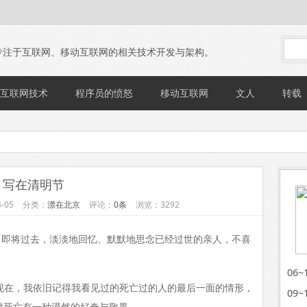
专注于互联网、移动互联网的相关技术开发与架构。
互联网技术
程序员的愤怒
移动互联网
文人
转载
写在清明节
-05
分类：
漂在北京
评论：
0条
浏览：3292
日即将过去，淡淡地回忆、默默地思念已经过世的亲人，不喜
。
06
现在，我依旧记得我看见过的死亡过的人的最后一面的情形，
09
对死亡有一种漠然的好奇与敬畏。