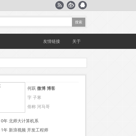
友情链接
关于
何跃
微博
博客
字 子寒
俗称 河马哥
~10年 北师大计算机系
~11年 新浪视频 开发工程师