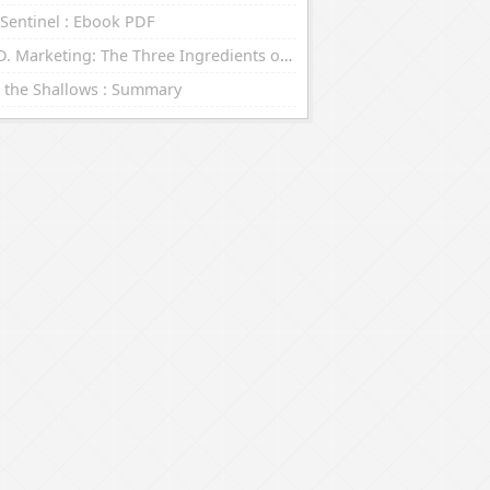
Sentinel : Ebook PDF
R.E.D. Marketing: The Three Ingredients of Leading Brands : eBooks (EPUB, PDF)
 the Shallows : Summary