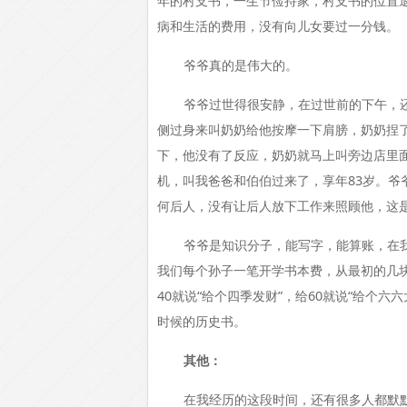
年的村支书，一生节俭持家，村支书的位置退
病和生活的费用，没有向儿女要过一分钱。
爷爷真的是伟大的。
爷爷过世得很安静，在过世前的下午，
侧过身来叫奶奶给他按摩一下肩膀，奶奶捏
下，他没有了反应，奶奶就马上叫旁边店里
机，叫我爸爸和伯伯过来了，享年83岁。爷
何后人，没有让后人放下工作来照顾他，这
爷爷是知识分子，能写字，能算账，在
我们每个孙子一笔开学书本费，从最初的几
40就说“给个四季发财”，给60就说“给个
时候的历史书。
其他：
在我经历的这段时间，还有很多人都默