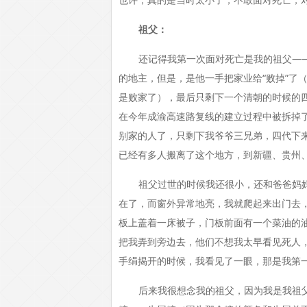
祖父：
还记得我第一次面对死亡是我的祖父—
的地主，但是，是他一手把家业给“败掉”了
是败家了），最后只剩下一个清朝的时候的
在今年成渝高速路复线的建立过程中被拆掉
别家的人了，只剩下我爷爷三兄弟，四代下来
已经有多人搬离了这个地方，到新疆、贵州
祖父过世的时候我还很小，还和爸爸妈
在了，而窗外异常地亮，我就爬起来出门去
板上盖着一床被子，门板前面有一个菜油的
把我弄到旁边去，他们不想我太早看见死人
手绢揭开的时候，我看见了一眼，那是我第
后来我很想念我的祖父，因为我是我祖