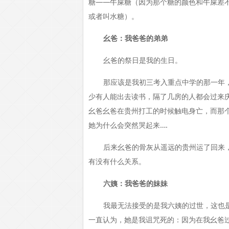
糖——牛屎糖（因为那个糖的颜色和牛屎差
或者叫水糖）。
幺爸：我爸爸的弟弟
幺爸的祭日是我的生日。
那应该是我初三考入重点中学的那一年
少有人能出去读书，隔了几房的人都会过来
幺爸幺爸在贵州打工的时候触电身亡，而那
她为什么会突然哭起来….
后来幺爸的骨灰从遥远的贵州运了回来，
有没有什么关系。
六姨：我爸爸的妹妹
我最无法接受的是我六姨的过世，这也
一直认为，她是我诅咒死的：因为在我幺爸