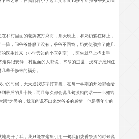
下来之后，在我们村小学边上卖零食10多年维持爷爷奶奶看
还在和村里面的老牌友打麻将，那天晚上，和奶奶躺在床上，
了一阵，问爷爷舒服了没有，爷爷不回答，奶奶使劲推了他几
面的医生过来（小学旁边的小医务室），医生就马上掏出手
爷走得很安静，村里面的人都说，爷爷的过世，没有折磨到任
是几辈子修来的福分。
我小的时候，天天逼我练字打算盘，在每一学期的开始都会给
块到最后的几十块，而且每次都会说几句激励的话——比如给
六六大顺”之类的，我真的说不出来对爷爷的感情，他是我年少的
默地离开了我，我只能在这里引用一句我们烧香祭酒的时候说