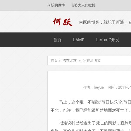
何跃的微博
老婆大人的微博
何跃的博客，就职于新浪，
首页
LAMP
Linux C开发
首页 »
漂在北京
»
写在清明节
作者：heyue
时间：2011-04
马上，这个唯一不能说“节日快乐”的节
不悲，也许，我已经能很坦然地面对死亡了
很难说我已经走出了死亡的阴影，直到
也许，真的是当时太小了，不敢面对死亡，