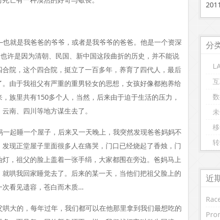
20
—也就是我爸爸的爷爷，或者是我爷爷的爸爸。他是一个资深
分
（也许是因为清朝、民国、新中国这段曲折的历史，并不能说
L
四合院，这个四合院，挺立了一百多年，养育了四代人，最后
互
了。由于我祖父有严重的重男轻女的思想，女孩好像都抱养给
数
，族里共有150多个人，当然，后来由于迫于生活的压力，
、云南、四川等地方谋生去了。
未
移
妈一起睡一个屋子，后来又一天晚上，我突然发现爸爸妈妈不
转
，发现正堂屋子里面很多人在痛哭，门口已经烧起了香烛，门
油灯，祖父的脸上盖着一张手绢，大家都围在旁边。爸妈马上
，就哄我回家睡觉去了。后来的某一天，当他们把祖父脸上的
近
一次看见遗容，苍白而木质…
Race
父哄大的，每年过年，我们都可以在他那里拿到我们最想吃的
Prom