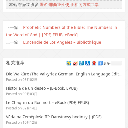
本站遵循CC协议
署名-非商业性使用-相同方式共享
下一篇：
Prophetic Numbers of the Bible: The Numbers in
the Word of God | [PDF, EPUB, eBook]
上一篇：
L’Incendie de Los Angeles – Bibliothèque
相关推荐
更多
Die Walküre (The Valkyrie): German, English Language Edition, Vocal Score (Kalmus Edition) : Zusammenfassung PDF
Posted on 08月02日
Historia de un deseo – (E-Book, EPUB)
Posted on 09月03日
Le Chagrin du Roi mort – eBook (PDF, EPUB)
Posted on 09月14日
Věda na Zeměploše III: Darwinovy hodinky | (PDF)
Posted on 10月12日