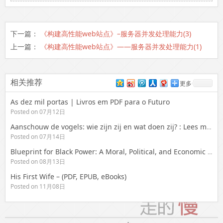
下一篇：
《构建高性能web站点》–服务器并发处理能力(3)
上一篇：
《构建高性能web站点》——服务器并发处理能力(1)
相关推荐
更多
As dez mil portas | Livros em PDF para o Futuro
Posted on 07月12日
Aanschouw de vogels: wie zijn zij en wat doen zij? : Lees meer voor gratis
Posted on 07月14日
Blueprint for Black Power: A Moral, Political, and Economic Imperative for the Twenty-First Century – Free eBooks Online
Posted on 08月13日
His First Wife – (PDF, EPUB, eBooks)
Posted on 11月08日