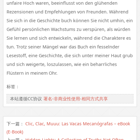
unfaire Hoch waren, beeinflusst von den glühenden
Rezensionen und Empfehlungen von Freunden. Während
Sie sich in die Geschichte buch können Sie nicht umhin, ein
Gefühl persönlichen Wachstums zu verspüren, als würden
Sie lernen und sich entwickeln, während die Charaktere es
tun. Trotz seiner Mängel war das Buch ein fesselnder
Lesestoff, eine Geschichte, die sich unter meiner Haut grub
und sich weigerte, loszulassen, wie ein beharrliches
Flüstern in meinem Ohr.
标签：
本站遵循CC协议
署名-非商业性使用-相同方式共享
下一篇：
Clic, Clac, Muuu: Las Vacas Mecanógrafas – eBook
(E-Book)
上一篇：
Hidden Lights: A Collection of Truths Not Often